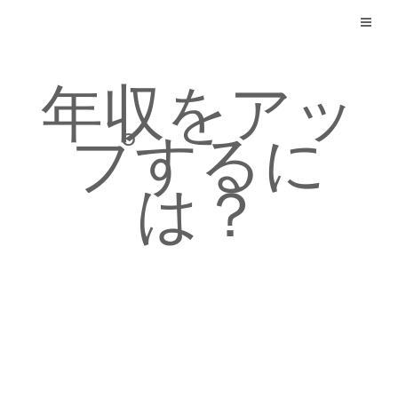
Skip
to
content
年収をアッ
プするに
は？